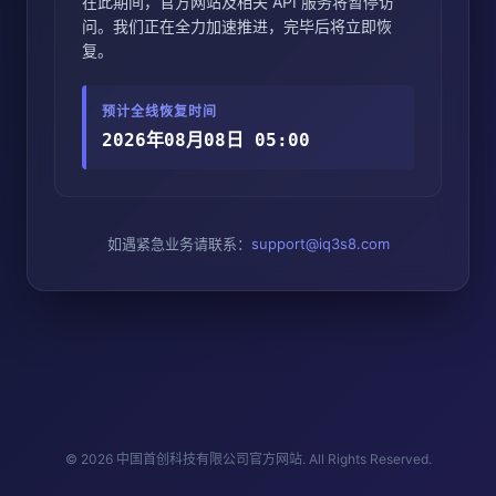
在此期间，官方网站及相关 API 服务将暂停访
问。我们正在全力加速推进，完毕后将立即恢
复。
预计全线恢复时间
2026年08月08日 05:00
如遇紧急业务请联系：
support@iq3s8.com
© 2026 中国首创科技有限公司官方网站. All Rights Reserved.