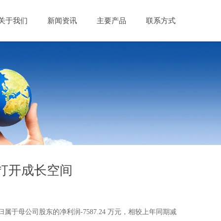
关于我们
新闻资讯
主要产品
联系方式
局打开成长空间
母公司股东的净利润-7587.24 万元，相较上年同期减