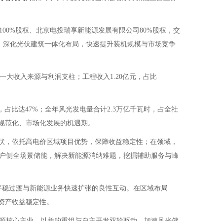
00%股权、北京电投瑞享新能源发展有限公司80%股权，交
同，深化光伏建筑一体化布局，快速提升装机规模与市场竞争
第一大收入来源与利润支柱；工程收入1.20亿元，占比
占比达47%；全年风光发电量合计2.3万亿千瓦时，占全社
规范化、市场化发展的机遇期。
伏，依托高电价区域项目优势，保障收益稳定性；在领域，
户侧全场景储能，解决新能源消纳难题，挖掘辅助服务与峰
平稳过渡与新能源业务快速扩张的良性互动。在区域布局
资产收益稳定性。
源核心主业，以并购重组与自主开发双轮驱动，加速风光储