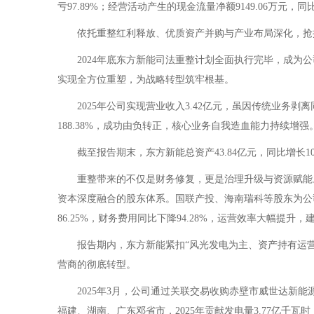
亏97.89%；经营活动产生的现金流量净额9149.06万元，同比大
育
依托重整红利释放、优质资产并购与产业布局深化，抢抓
官
2024年底东方新能司法重整计划全面执行完毕，成为公
实现全方位重塑，为战略转型筑牢根基。
方
2025年公司实现营业收入3.42亿元，虽因传统业务剥离同比下
网
188.38%，成功由负转正，核心业务自我造血能力持续增强
截至报告期末，东方新能总资产43.84亿元，同比增长102
站-
重整带来的不仅是财务修复，更是治理升级与资源赋能。
资本深度融合的股东体系。国联产投、海南瑞科等股东为公
登
86.25%，财务费用同比下降94.28%，运营效率大幅提
录
报告期内，东方新能紧扣“风光发电为主、资产持有运营
营商的彻底转型。
入
2025年3月，公司通过关联交易收购赤壁市威世达新能源科
福建、湖南、广东邓省市，2025年贡献发电量3.77亿千瓦