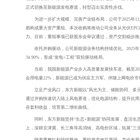
口
正式切换至新能源发电赛道，转型迈出实质性步伐。
为进一步扩大规模、完善产业链布局，公司于2025年12
易构成重大资产重组。本次收购将推动公司业务从光伏EPC
力。目前，重组事项已获股东会审议通过，资产交割稳步推
依托并购驱动，公司新能源业务结构持续优化。2025年，光伏
34.90%，形成“发电+工程”双轮驱动格局。
当前，我国新能源产业步入高质量发展快车道。截至2025
会用电量22%，新能源已成为供应主力军。伴随上网电价
立足产业风口，东方新能以“风光为主、储能协同、多元
通过并购快速切入陆上风电赛道，优化电源结构，提升抗周
谷套利收益，培育第二增长曲线。
同时，东方新能坚持“生态+新能源”协同发展，盘活生态
上，深耕京津冀、长三角等高消纳、高电价区域，拓展“三
随着重整红利持续释放、重组资产效益显现、产业布局逐