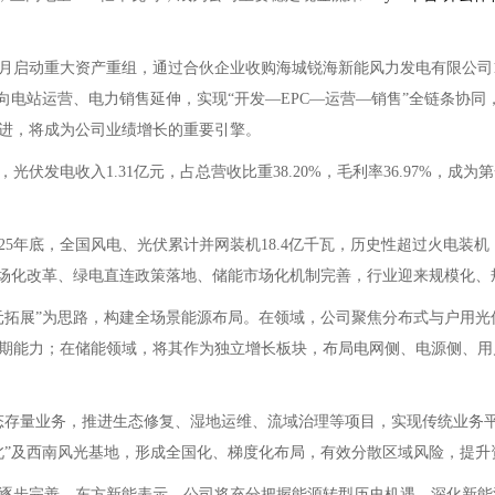
月启动重大资产重组，通过合伙企业收购海城锐海新能风力发电有限公司1
向电站运营、电力销售延伸，实现“开发—EPC—运营—销售”全链条协
进，将成为公司业绩增长的重要引擎。
发电收入1.31亿元，占总营收比重38.20%，毛利率36.97%，成为
年底，全国风电、光伏累计并网装机18.4亿千瓦，历史性超过火电装机，
市场化改革、绿电直连政策落地、储能市场化机制完善，行业迎来规模化、
拓展”为思路，构建全场景能源布局。在领域，公司聚焦分布式与户用光
期能力；在储能领域，将其作为独立增长板块，布局电网侧、电源侧、用
存量业务，推进生态修复、湿地运维、流域治理等项目，实现传统业务
北”及西南风光基地，形成全国化、梯度化布局，有效分散区域风险，提升
步完善，东方新能表示，公司将充分把握能源转型历史机遇，深化新能