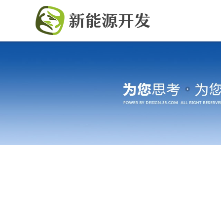
Kaiyun（中
国
大
陆）
开
云
·
体