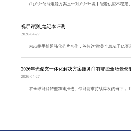
口
(1)户外储能电源方案是针对户外环境中能源供应不稳定、
视屏评测_笔记本评测
2026-04-27
Meta携手博通强化芯片合作，英伟达/微美全息AI千亿赛
2026年光储充一体化解决方案服务商有哪些全场景储
2026-04-27
在全球能源转型加速推进、储能需求持续爆发的当下，工商