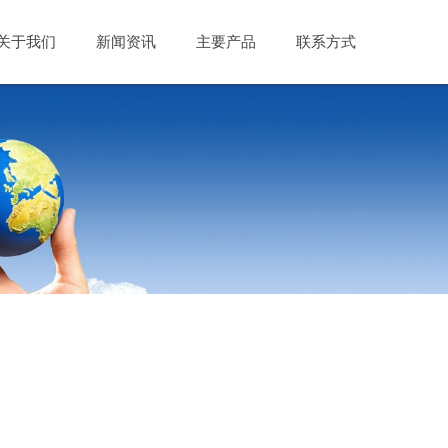
关于我们
新闻资讯
主要产品
联系方式