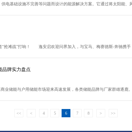
供电基础设施不完善等问题而设计的能源解决方案。它通过将太阳能、风能
道“抢滩战”打响！ 逸安启欢迎问界加入，与宝马、梅赛德斯-奔驰携手， 
能品牌实力盘点
业储能与户用储能市场迎来高速发展，各类储能品牌与厂家群雄逐鹿。为
<<
<
4
5
6
7
8
>
>>