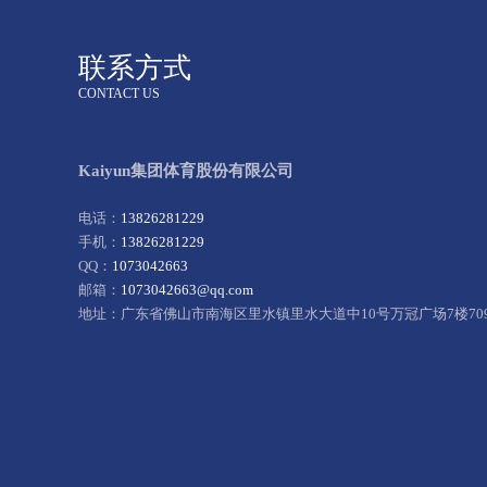
联系方式
CONTACT US
Kaiyun集团体育股份有限公司
电话：
13826281229
手机：
13826281229
QQ：
1073042663
邮箱：
1073042663@qq.com
地址：广东省佛山市南海区里水镇里水大道中10号万冠广场7楼70