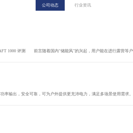
公司动态
行业资讯
 1000 评测 前言随着国内“储能风”的兴起，用户能在进行露营等户外
0W大功率输出，安全可靠，可为户外提供更充沛电力，满足多场景使用需求。还有多