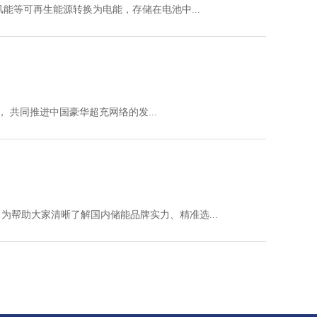
等可再生能源转换为电能，存储在电池中...
共同推进中国豪华超充网络的发...
帮助大家清晰了解国内储能品牌实力、精准选...