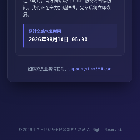
在此期间，官方网站及相关 API 服务将暂停访
问。我们正在全力加速推进，完毕后将立即恢
复。
预计全线恢复时间
2026年08月10日 05:00
如遇紧急业务请联系：
support@1mn581l.com
© 2026 中国首创科技有限公司官方网站. All Rights Reserved.