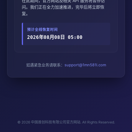
在此期间，官方网站及相关 API 服务将暂停访
问。我们正在全力加速推进，完毕后将立即恢
复。
预计全线恢复时间
2026年08月08日 05:00
如遇紧急业务请联系：
support@1mn581l.com
© 2026 中国首创科技有限公司官方网站. All Rights Reserved.